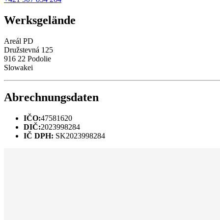
Werksgelände
Areál PD
Družstevná 125
916 22 Podolie
Slowakei
Abrechnungsdaten
IČO:
47581620
DIČ:
2023998284
IČ DPH:
SK2023998284