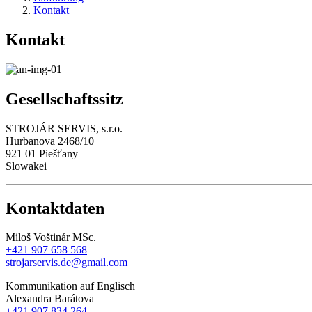
Kontakt
Kontakt
Gesellschaftssitz
STROJÁR SERVIS, s.r.o.
Hurbanova 2468/10
921 01 Piešťany
Slowakei
Kontaktdaten
Miloš Voštinár MSc.
+421 907 658 568
strojarservis.de@gmail.com
Kommunikation auf Englisch
Alexandra Barátova
+421 907 834 264