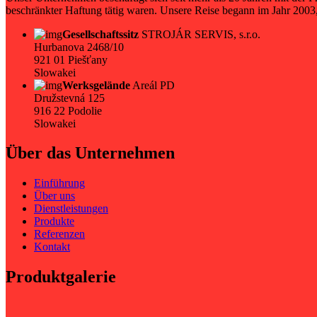
beschränkter Haftung tätig waren. Unsere Reise begann im Jahr 200
Gesellschaftssitz
STROJÁR SERVIS, s.r.o.
Hurbanova 2468/10
921 01 Piešťany
Slowakei
Werksgelände
Areál PD
Družstevná 125
916 22 Podolie
Slowakei
Über das Unternehmen
Einführung
Über uns
Dienstleistungen
Produkte
Referenzen
Kontakt
Produktgalerie