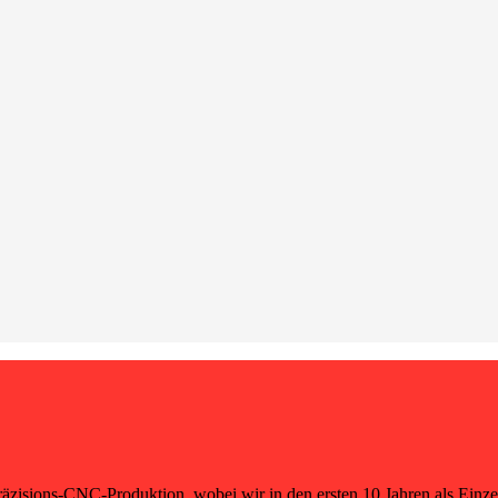
räzisions-CNC-Produktion, wobei wir in den ersten 10 Jahren als Einze